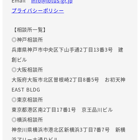
Email
info@lotus-gr.jp
プライバシーポリシー
【相談所一覧】
◎神戸相談所
兵庫県神戸市中央区下山手通2丁目13番3号 建
創ビル
◎大阪相談所
大阪府大阪市北区曽根崎2丁目8番5号 お初天神
EAST BLDG
◎東京相談所
東京都港区南2丁目17番1号 京王品川ビル
◎横浜相談所
神奈川県横浜市港北区新横浜3丁目7番7号 新横
浜アリーナ通りビル